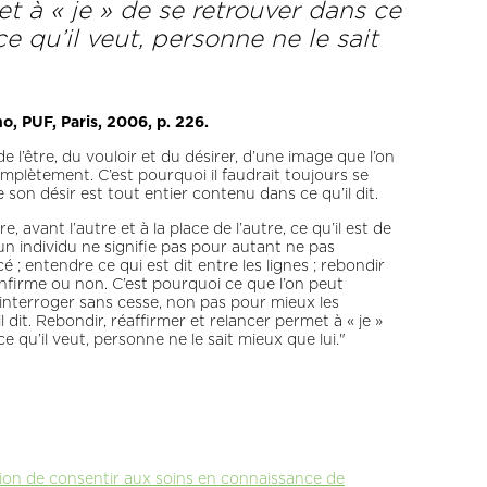
t à « je » de se retrouver dans ce
 ce qu’il veut, personne ne le sait
o, PUF, Paris, 2006, p. 226.
de l’être, du vouloir et du désirer, d’une image que l’on
omplètement. C’est pourquoi il faudrait toujours se
 son désir est tout entier contenu dans ce qu’il dit.
avant l’autre et à la place de l’autre, ce qu’il est de
’un individu ne signifie pas pour autant ne pas
 ; entendre ce qui est dit entre les lignes ; rebondir
confirme ou non. C’est pourquoi ce que l’on peut
réinterroger sans cesse, non pas pour mieux les
 dit. Rebondir, réaffirmer et relancer permet à « je »
 ce qu’il veut, personne ne le sait mieux que lui."
ation de consentir aux soins en connaissance de