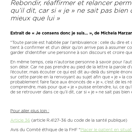
Rebondir, réaffirmer et relancer perme
qu’il dit, car si « je » ne sait pas bien
mieux que lui »
Extrait de « Je consens donc je suis… », de Michela Marzan
"Toute parole est habitée par l’ambivalence : celle du dire et 
tient à confirmer et d’un désir qu’on arrive pas à assumer c
garder d’identifier une personne à son discours et croire que
En même temps, cela n’autorise personne à savoir pour l’autre, 
son désir. Car ne pas prendre au pied de la lettre la parole d
l’écouter, mais écouter ce qui est dit au-delà du simple énoncé
sur cette parole en la renvoyant au sujet afin que « je » la 
probablement faire face aux énoncés de « je », c’est de les 
comprendre, mais pour que « je » puisse entendre, lui, ce qu’il
de se retrouver dans ce qu’il dit, car si « je » ne sait pas bien
Pour aller plus loin :
Article 36
(article R.4127-36 du code de la santé publique)
Avis du Comité éthique de la FHF "
Placer le patient en situ