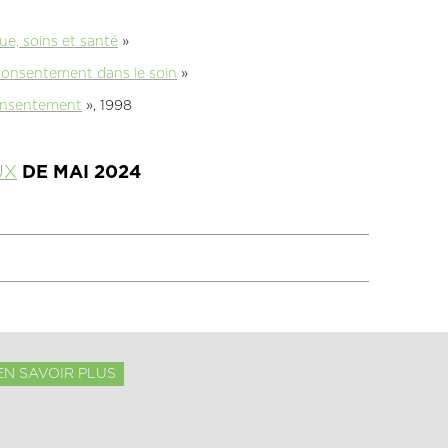
e, soins et santé
»
u consentement dans le soin
»
onsentement
», 1998
UX
DE MAI 2024
EN SAVOIR PLUS