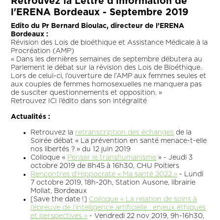
Retrouvez la Lettre d'information de
l'ERENA Bordeaux - Septembre 2019
Edito du Pr Bernard Bioulac, directeur de l’ERENA
Bordeaux :
Révision des Lois de bioéthique et Assistance Médicale à la
Procréation (AMP)
« Dans les dernières semaines de septembre débutera au
Parlement le débat sur la révision des Lois de Bioéthique.
Lors de celui-ci, l’ouverture de l’AMP aux femmes seules et
aux couples de femmes homosexuelles ne manquera pas
de susciter questionnements et opposition. »
Retrouvez ICI l’édito dans son intégralité
Actualités :
Retrouvez la
retranscription des échanges
de la
Soirée débat « La prévention en santé menace-t-elle
nos libertés ? » du 12 juin 2019
Colloque «
Penser le transhumanisme
» - Jeudi 3
octobre 2019 de 8h45 à 16h30, CHU Poitiers
Rencontres d’Hippocrate « Ma santé 2022 »
- Lundi
7 octobre 2019, 18h-20h, Station Ausone, librairie
Mollat, Bordeaux
[Save the date !]
Colloque « La relation de soins à
l’épreuve de l’intelligence artificielle : enjeux éthiques
et perspectives »
- Vendredi 22 nov 2019, 9h-16h30,