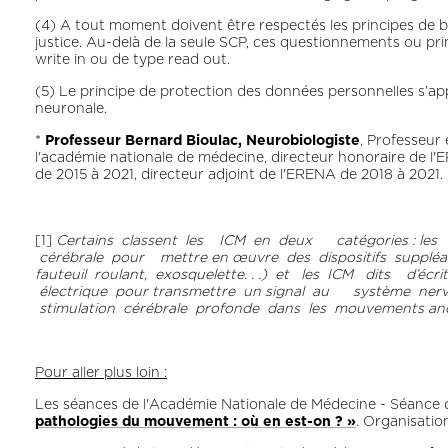
(4) A tout moment doivent être respectés les principes de b
justice. Au-delà de la seule SCP, ces questionnements ou prin
write in ou de type read out.
(5) Le principe de protection des données personnelles s’appli
neuronale.
*
Professeur Bernard Bioulac, Neurobiologiste
, Professeur
l'académie nationale de médecine, directeur honoraire de l'
de 2015 à 2021, directeur adjoint de l'ERENA de 2018 à 2021.
[1]
Certains classent les ICM en deux catégories : les ICM
cérébrale pour mettre en œuvre des dispositifs suppléan
fauteuil roulant, exosquelette. . .) et les ICM dits d’écrit
électrique pour transmettre un signal au système nerve
stimulation cérébrale profonde dans les mouvements an
Pour aller plus loin :
Les séances de l'Académie Nationale de Médecine - Séance 
pathologies du mouvement : où en est-on ? »
. Organisati