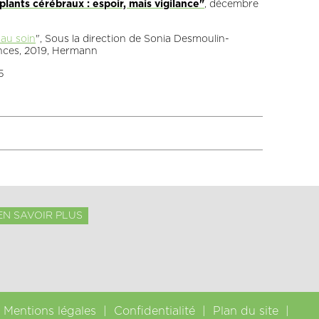
plants cérébraux : espoir, mais vigilance"
, décembre
 au soin
", Sous la direction de Sonia Desmoulin-
iences, 2019, Hermann
5
EN SAVOIR PLUS
Mentions légales
Confidentialité
Plan du site