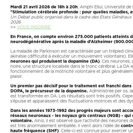
Mardi 21 avril 2026 de 18h à 20h
, Amphi Ellul, Université 
"Stimulation cérébrale profonde : pour quelles maladies, 
Un Débat public organisé dans le cadre des Etats Généraux 
2026
>>
VOUS INSCRIRE
En France, on compte environ 275.000 patients atteints 
neurodégénérative après la maladie d’Alzheimer (900.000
La maladie de Parkinson est caractérisée par un trépied clini
akinésie (difficulté à exécuter un mouvement volontaire). El
neurones qui produisent la dopamine (DA)
. Ces neurones, 
noire, une structure localisée dans le tronc cérébral. La D
fonctionnement de la motricité volontaire et plus généralemen
plaisir.
Un premier pas décisif pour le traitement est franchi dans le
DOPA, le précurseur de la dopamine.
Administrée per os, l
est transformée en DA. Les résultats sont très positifs. Cepe
s’épuise et apparaissent des fluctuations motrices et des dy
Dans les années 1973-1992 des progrès majeurs sont acco
réseaux neuronaux - les noyaux gris centraux (NGB) - qu
volontaire.
Ainsi, il est observé que l’activité des neurone
est très anormalement emballée. Il vient alors l’idée de
contr
haute fréquence (SHF)
. Celle-ci est connue pour exercer un 