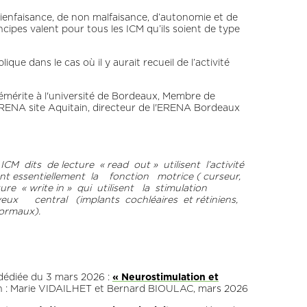
ienfaisance, de non malfaisance, d’autonomie et de
cipes valent pour tous les ICM qu’ils soient de type
que dans le cas où il y aurait recueil de l’activité
 émérite à l'université de Bordeaux, Membre de
ERENA site Aquitain, directeur de l'ERENA Bordeaux
 dits de lecture « read out » utilisent l’activité
t essentiellement la fonction motrice ( curseur,
ure « write in » qui utilisent la stimulation
ux central (implants cochléaires et rétiniens,
ormaux).
dédiée du 3 mars 2026 :
« Neurostimulation et
on : Marie VIDAILHET et Bernard BIOULAC, mars 2026