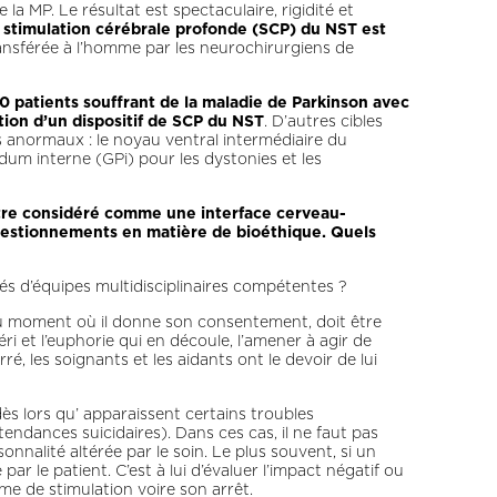
a MP. Le résultat est spectaculaire, rigidité et
 stimulation cérébrale profonde (SCP) du NST est
ansférée à l’homme par les neurochirurgiens de
 patients souffrant de la maladie de Parkinson avec
tion d’un dispositif de SCP du NST
. D’autres cibles
 anormaux : le noyau ventral intermédiaire du
dum interne (GPi) pour les dystonies et les
 être considéré comme une interface cerveau-
questionnements en matière de bioéthique. Quels
tés d’équipes multidisciplinaires compétentes ?
 au moment où il donne son consentement, doit être
uéri et l’euphorie qui en découle, l’amener à agir de
rré, les soignants et les aidants ont le devoir de lui
ès lors qu’ apparaissent certains troubles
tendances suicidaires). Dans ces cas, il ne faut pas
nnalité altérée par le soin. Le plus souvent, si un
 le patient. C’est à lui d’évaluer l’impact négatif ou
me de stimulation voire son arrêt.