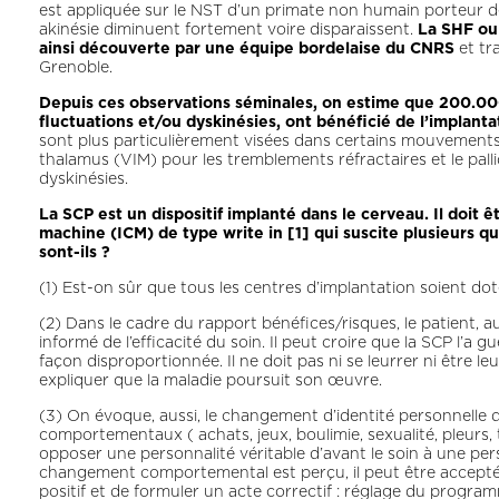
est appliquée sur le NST d’un primate non humain porteur de l
akinésie diminuent fortement voire disparaissent.
La SHF ou
ainsi découverte par une équipe bordelaise du CNRS
et tr
Grenoble.
Depuis ces observations séminales, on estime que 200.000
fluctuations et/ou dyskinésies, ont bénéficié de l’implanta
sont plus particulièrement visées dans certains mouvements
thalamus (VIM) pour les tremblements réfractaires et le palli
dyskinésies.
La SCP est un dispositif implanté dans le cerveau. Il doit
machine (ICM) de type write in [1] qui suscite plusieurs 
sont-ils ?
(1) Est-on sûr que tous les centres d’implantation soient do
(2) Dans le cadre du rapport bénéfices/risques, le patient,
informé de l’efficacité du soin. Il peut croire que la SCP l’a g
façon disproportionnée. Il ne doit pas ni se leurrer ni être leu
expliquer que la maladie poursuit son œuvre.
(3) On évoque, aussi, le changement d’identité personnelle d
comportementaux ( achats, jeux, boulimie, sexualité, pleurs, 
opposer une personnalité véritable d’avant le soin à une perso
changement comportemental est perçu, il peut être accepté par
positif et de formuler un acte correctif : réglage du program