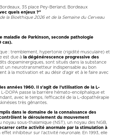
de Bordeaux, 35 place Pey-Berland, Bordeaux
avec quels enjeux ?"
de la Bioéthique 2026 et de la Semaine du Cerveau
de maladie de Parkinson, seconde pathologie
 cas).
que : tremblement, hypertonie (rigidité musculaire) et
le est due à
la dégénérescence progressive des
dits dopaminergiques, sont situés dans la substance
A est un neurotransmetteur indispensable au bon
t à la motivation et au désir d’agir et à le faire avec
s années 1960. Il s’agit de l’utilisation de la L-
a L-DOPA passe la barrière hémato-encéphalique et
ndant, avec le temps, l’efficacité de la L-dopathérapie
skinésies très gênantes.
mplis dans le domaine de la connaissance des
i contrôlent le déroulement du mouvement
s du noyau sous-thalamique (NST), un noyau des NGB,
ecarrer cette activité anormale par la stimulation à
effet inhibiteur sur l’activité neuronale. En 1993, elle