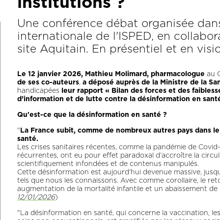
institutions ?
Une conférence débat organisée dans 
internationale de l'ISPED, en collab
site Aquitain. En présentiel et en visio
Le 12 janvier 2026, Mathieu Molimard, pharmacologue
au C
de ses co-auteurs
,
a déposé auprès de la Ministre de la Sa
handicapées
leur rapport « Bilan des forces et des faible
d’information et de lutte contre la désinformation en santé
Qu'est-ce que la désinformation en santé ?
"
La France subit, comme de nombreux autres pays dans le 
santé.
Les crises sanitaires récentes, comme la pandémie de Covid-
récurrentes, ont eu pour effet paradoxal d’accroître la circu
scientifiquement infondées et de contenus manipulés.
Cette désinformation est aujourd’hui devenue massive, jus
tels que nous les connaissons. Avec comme corollaire, le ret
augmentation de la mortalité infantile et un abaissement de l
12/01/2026
)
"La désinformation en santé, qui concerne la vaccination, l