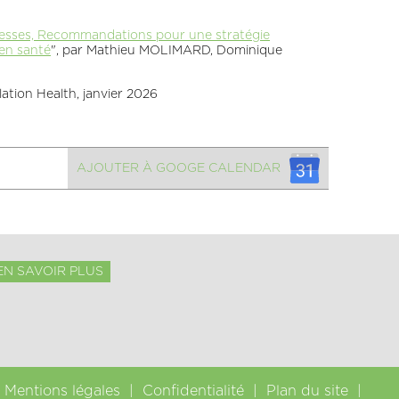
iblesses, Recommandations pour une stratégie
 en santé
", par Mathieu MOLIMARD, Dominique
ation Health, janvier 2026
AJOUTER À GOOGE CALENDAR
EN SAVOIR PLUS
Mentions légales
Confidentialité
Plan du site