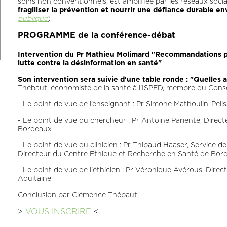
soins non conventionnels, est amplifiée par les réseaux soci
fragiliser la prévention et nourrir une défiance durable enve
publique
)
PROGRAMME de la conférence-débat
Intervention du Pr Mathieu Molimard "Recommandations p
lutte contre la désinformation en santé"
Son intervention sera suivie d'une table ronde : "Quelles a
Thébaut, économiste de la santé à l'ISPED, membre du Consei
- Le point de vue de l’enseignant : Pr Simone Mathoulin-Peliss
- Le point de vue du chercheur : Pr Antoine Pariente, Direc
Bordeaux
- Le point de vue du clinicien : Pr Thibaud Haaser, Service
Directeur du Centre Ethique et Recherche en Santé de Bor
- Le point de vue de l'éthicien : Pr Véronique Avérous, Direc
Aquitaine
Conclusion par Clémence Thébaut
>
VOUS INSCRIRE
<