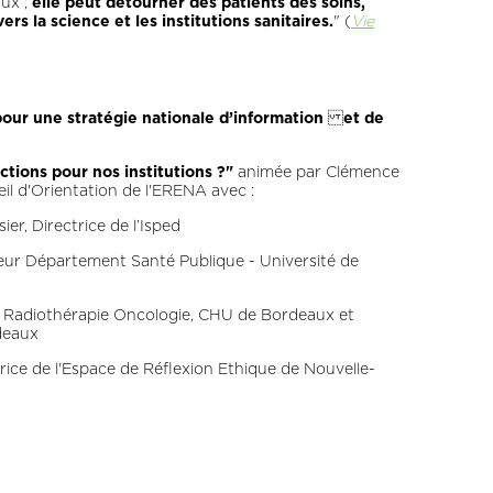
aux ;
elle peut détourner des patients des soins,
rs la science et les institutions sanitaires.
" (
Vie
our une stratégie nationale d’information et de
ctions pour nos institutions ?"
animée par Clémence
l d'Orientation de l'ERENA avec :
ier, Directrice de l’Isped
teur Département Santé Publique - Université de
 de Radiothérapie Oncologie, CHU de Bordeaux et
deaux
trice de l'Espace de Réflexion Ethique de Nouvelle-