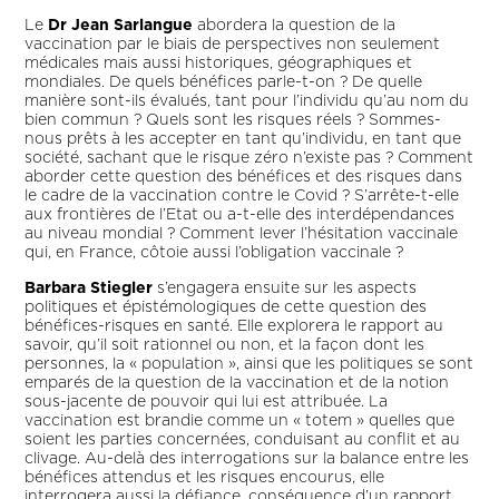
Le
Dr Jean Sarlangue
abordera la question de la
vaccination par le biais de perspectives non seulement
médicales mais aussi historiques, géographiques et
mondiales. De quels bénéfices parle-t-on ? De quelle
manière sont-ils évalués, tant pour l’individu qu’au nom du
bien commun ? Quels sont les risques réels ? Sommes-
nous prêts à les accepter en tant qu’individu, en tant que
société, sachant que le risque zéro n’existe pas ? Comment
aborder cette question des bénéfices et des risques dans
le cadre de la vaccination contre le Covid ? S’arrête-t-elle
aux frontières de l’Etat ou a-t-elle des interdépendances
au niveau mondial ? Comment lever l’hésitation vaccinale
qui, en France, côtoie aussi l’obligation vaccinale ?
Barbara Stiegler
s’engagera ensuite sur les aspects
politiques et épistémologiques de cette question des
bénéfices-risques en santé. Elle explorera le rapport au
savoir, qu’il soit rationnel ou non, et la façon dont les
personnes, la « population », ainsi que les politiques se sont
emparés de la question de la vaccination et de la notion
sous-jacente de pouvoir qui lui est attribuée. La
vaccination est brandie comme un « totem » quelles que
soient les parties concernées, conduisant au conflit et au
clivage. Au-delà des interrogations sur la balance entre les
bénéfices attendus et les risques encourus, elle
interrogera aussi la défiance, conséquence d’un rapport