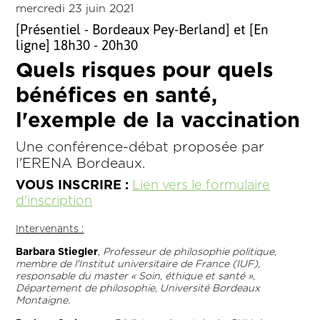
mercredi 23 juin 2021
[Présentiel - Bordeaux Pey-Berland] et [En
ligne] 18h30 - 20h30
Quels risques pour quels
bénéfices en santé,
l'exemple de la vaccination
Une conférence-débat proposée par
l'ERENA Bordeaux.
VOUS INSCRIRE :
Lien vers le formulaire
d'inscription
Intervenants :
Barbara Stiegler
, Professeur de philosophie politique,
membre de l'Institut universitaire de France (IUF),
responsable du master « Soin, éthique et santé »,
Département de philosophie, Université Bordeaux
Montaigne.