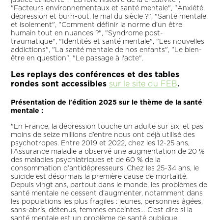
justice et liberté", "La folle histoire de la créativité",
"Facteurs environnementaux et santé mentale", "Anxiété,
dépression et burn-out, le mal du siècle ?", "Santé mentale
et isolement", "Comment définir la norme d'un être
humain tout en nuances ?", "Syndrome post-
traumatique", "Identités et santé mentale", "Les nouvelles
addictions", "La santé mentale de nos enfants", "Le bien-
être en question", "Le passage à l'acte".
Les replays des conférences et des tables
rondes sont accessibles
sur le site du FEB
.
Présentation de l'édition 2025 sur le thème de la santé
mentale :
"En France, la dépression touche un adulte sur six, et pas
moins de seize millions d’entre nous ont déjà utilisé des
psychotropes. Entre 2019 et 2022, chez les 12-25 ans,
l’Assurance maladie a observé une augmentation de 20 %
des maladies psychiatriques et de 60 % de la
consommation d’antidépresseurs. Chez les 25-34 ans, le
suicide est désormais la première cause de mortalité.
Depuis vingt ans, partout dans le monde, les problèmes de
santé mentale ne cessent d’augmenter, notamment dans
les populations les plus fragiles : jeunes, personnes âgées,
sans-abris, détenus, femmes enceintes… C’est dire si la
santé mentale est un problème de santé publique.