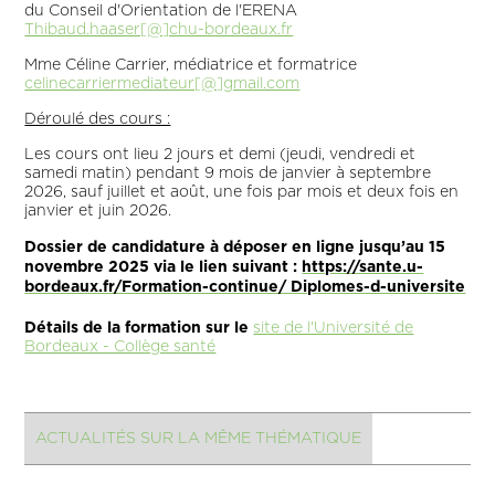
du Conseil d'Orientation de l'ERENA
Thibaud.haaser[@]chu-bordeaux.fr
Mme Céline Carrier, médiatrice et formatrice
celinecarriermediateur[@]gmail.com
Déroulé des cours :
Les cours ont lieu 2 jours et demi (jeudi, vendredi et
samedi matin) pendant 9 mois de janvier à septembre
2026, sauf juillet et août, une fois par mois et deux fois en
janvier et juin 2026.
Dossier de candidature à déposer en ligne jusqu’au 15
novembre 2025 via le lien suivant :
https://sante.u-
bordeaux.fr/Formation-continue/ Diplomes-d-universite
Détails de la formation sur le
site de l'Université de
Bordeaux - Collège santé
ACTUALITÉS SUR LA MÊME THÉMATIQUE