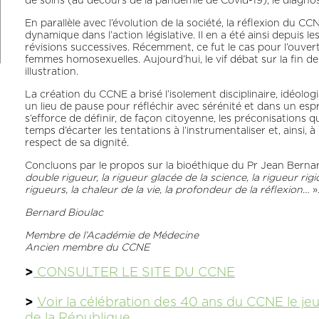
de soins (au décours de la pandémie de Covid-19), le diagnostic
En parallèle avec l’évolution de la société, la réflexion du C
dynamique dans l’action législative. Il en a été ainsi depuis l
révisions successives. Récemment, ce fut le cas pour l’ouve
femmes homosexuelles. Aujourd’hui, le vif débat sur la fin de 
illustration.
La création du CCNE a brisé l’isolement disciplinaire, idéolog
un lieu de pause pour réfléchir avec sérénité et dans un esprit 
s’efforce de définir, de façon citoyenne, les préconisations q
temps d’écarter les tentations à l’instrumentaliser et, ainsi, 
respect de sa dignité.
Concluons par le propos sur la bioéthique du Pr Jean Bernard
double rigueur, la rigueur glacée de la science, la rigueur rigi
rigueurs, la chaleur de la vie, la profondeur de la réflexion…
»
Bernard Bioulac
Membre de l’Académie de Médecine
Ancien membre du CCNE
>
CONSULTER LE SITE DU CCNE
>
Voir la célébration des 40 ans du CCNE le j
de la République