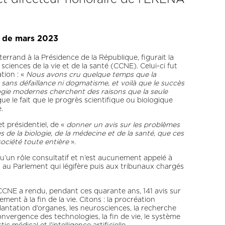
x de mars 2023
errand à la Présidence de la République, figurait la
ciences de la vie et de la santé (CCNE). Celui-ci fut
ation : «
Nous avons cru quelque temps que la
é sans défaillance ni dogmatisme, et voilà que le succès
ogie modernes cherchent des raisons que la seule
gue le fait que le progrès scientifique ou biologique
.
t présidentiel, de «
donner un avis sur les problèmes
de la biologie, de la médecine et de la santé, que ces
ociété toute entière
».
u’un rôle consultatif et n’est aucunement appelé à
u au Parlement qui légifère puis aux tribunaux chargés
 CCNE a rendu, pendant ces quarante ans, 141 avis sur
t à la fin de la vie. Citons : la procréation
lantation d’organes, les neurosciences, la recherche
onvergence des technologies, la fin de vie, le système