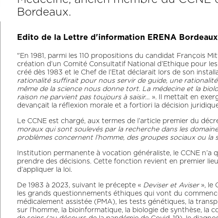
Bordeaux.
Edito de la Lettre d'information ERENA Bordeau
"En 1981, parmi les 110 propositions du candidat François Mitt
création d’un Comité Consultatif National d’Ethique pour les s
créé dès 1983 et le Chef de l’Etat déclarait lors de son install
rationalité suffirait pour nous servir de guide, une rationalit
même de la science nous donne tort. La médecine et la biol
raison ne parvient pas toujours à saisir…
». Il mettait en exer
devançait la réflexion morale et a fortiori la décision juridique
Le CCNE est chargé, aux termes de l’article premier du décre
moraux qui sont soulevés par la recherche dans les domaines 
problèmes concernent l’homme, des groupes sociaux ou la s
Institution permanente à vocation généraliste, le CCNE n’a q
prendre des décisions. Cette fonction revient en premier lie
d’appliquer la loi.
De 1983 à 2023, suivant le précepte «
Deviser et Aviser
», le
les grands questionnements éthiques qui vont du commencemen
médicalement assistée (PMA), les tests génétiques, la transp
sur l’homme, la bioinformatique, la biologie de synthèse, la c