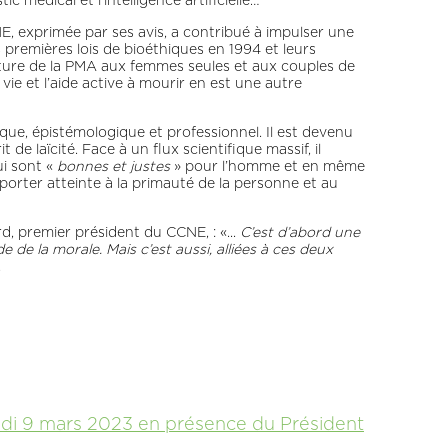
 médical et l’intelligence artificielle…
CNE, exprimée par ses avis, a contribué à impulser une
es premières lois de bioéthiques en 1994 et leurs
rture de la PMA aux femmes seules et aux couples de
vie et l’aide active à mourir en est une autre
ique, épistémologique et professionnel. Il est devenu
de laïcité. Face à un flux scientifique massif, il
ui sont «
bonnes et justes
» pour l’homme et en même
à porter atteinte à la primauté de la personne et au
, premier président du CCNE, : «...
C’est d’abord une
de de la morale. Mais c’est aussi, alliées à ces deux
.
eudi 9 mars 2023 en présence du Président