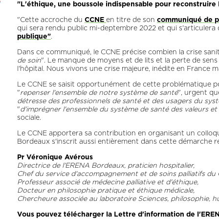
"L'éthique, une boussole indispensable pour reconstruire 
"Cette accroche du
CCNE
en titre de son
communiqué de pr
qui sera rendu public mi-deptembre 2022 et qui s'articulera d
publique"
.
Dans ce communiqué, le CCNE précise combien la crise sanitai
de soin
". Le manque de moyens et de lits et la perte de sen
l'hôpital. Nous vivons une crise majeure, inédite en France m
Le CCNE se saisit opportunément de cette problématique polit
"
repenser l'ensemble de notre système de santé
", urgent qu
détresse des professionnels de santé et des usagers du sys
"
d'imprégner l'ensemble du système de santé des valeurs et 
sociale.
Le CCNE apportera sa contribution en organisant un colloqu
Bordeaux s'inscrit aussi entièrement dans cette démarche ré
Pr Véronique Avérous
Directrice de l'ERENA Bordeaux, praticien hospitalier,
Chef du service d'accompagnement et de soins palliatifs d
Professeur associé de médecine palliative et d'éthique,
Docteur en philosophie pratique et éthique médicale,
Chercheure associée au laboratoire Sciences, philosophie, 
Vous pouvez télécharger la Lettre d'information de l'ERE