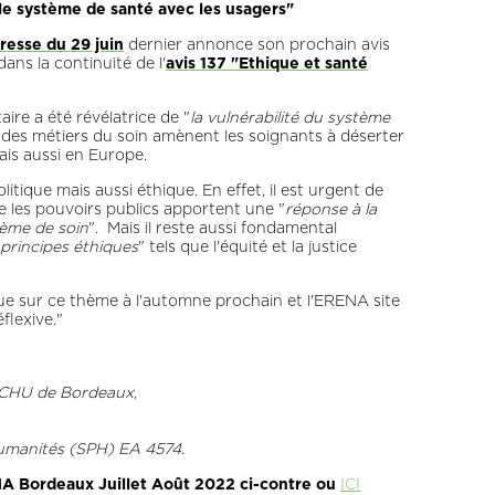
le système de santé avec les usagers"
esse du 29 juin
dernier annonce son prochain avis
ans la continuité de l'
avis 137 "Ethique et santé
re a été révélatrice de "
la vulnérabilité du système
s des métiers du soin amènent les soignants à déserter
ais aussi en Europe.
ique mais aussi éthique. En effet, il est urgent de
e les pouvoirs publics apportent une "
réponse à la
tème de soin
". Mais il reste aussi fondamental
principes éthiques
" tels que l'équité et la justice
e sur ce thème à l'automne prochain et l'ERENA site
flexive."
u CHU de Bordeaux,
humanités (SPH) EA 4574.
NA Bordeaux Juillet Août 2022 ci-contre ou
ICI